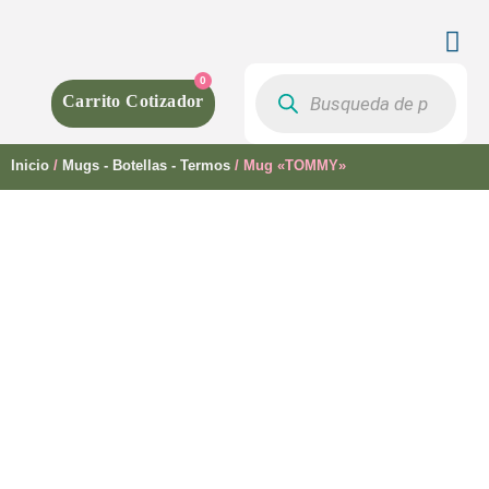
0
Inicio
/
Mugs - Botellas - Termos
/ Mug «TOMMY»