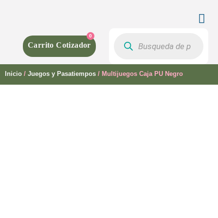
0
Inicio
/
Juegos y Pasatiempos
/ Multijuegos Caja PU Negro